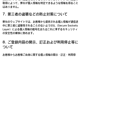
取得によって、弊社が個人情報を特定できるような情報を得ること
はありません。
7. 第三者の盗聴などの防止対策について
弊社のウェブサイトでは、お客様から提供される個人情報が通信途
中に第三者に盗聴等されることのないようSSL（Secure Sockets
Layer）による個人情報の暗号化またはこれに準ずるセキュリティ
の安全性の確保に努めます。
​8. ご登録内容の開示、訂正および利用停止等に
ついて
お客様からお客様ご自身に関する個人情報の開示・訂正・利用停
止・消去・第三者への開示・提供の停止等の依頼があった場合は、
ご本人であることを確認させていただいたうえで、特別の理由がな
い限り速やかに対応いたします。
手続きの詳細は下記、個人情報に関するご相談窓口・手続き方法を
ご覧ください。
​個人情報に関するご相談窓口・手続き方法
​【個人情報ご相談窓口】
〒100-0004
東京都千代田区大手町一丁目2番1号
三井物産デジタルコモディティーズ株式会社
​【手続き方法】
個人情報の開示、変更、削除などをご希望の場合は、まず郵送に