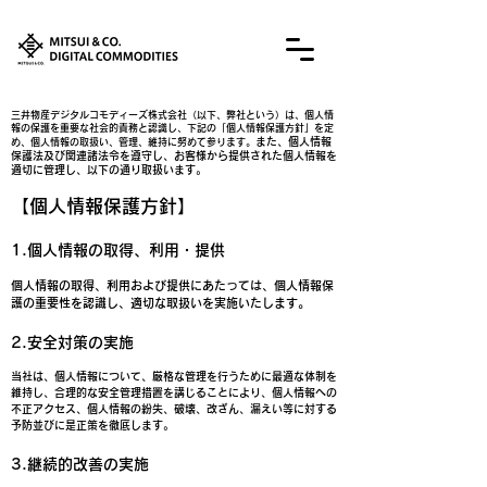
​三井物産デジタルコモディーズ株式会社（以下、弊社という）は、個人情
報の保護を重要な社会的責務と認識し、下記の「個人情報保護方針」を定
また、個人情報
め、個人情報の取扱い、管理、維持に努めて参ります。
保護法及び関連諸法令を遵守し、お客様から提供された個人情報を
適切に管理し、以下の通り取扱います。
【個人情報保護方針】
1.個人情報の取得、利用・提供
個人情報の取得、利用および提供にあたっては、個人情報保
護の重要性を認識し、適切な取扱いを実施いたします。
2.安全対策の実施
当社は、個人情報について、厳格な管理を行うために最適な体制を
維持し、合理的な安全管理措置を講じることにより、個人情報への
不正アクセス、個人情報の紛失、破壊、改ざん、漏えい等に対する
予防並びに是正策を徹底します。
3.継続的改善の実施